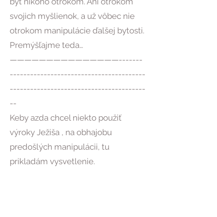
byt nikoho otrokom. Ani otrokom
svojich myšlienok, a už vôbec nie
otrokom manipulácie ďalšej bytosti.
Premýšľajme teda…
———————————————-------
----------------------------------------
----------------------------------------
--
Keby azda chcel niekto použiť
výroky Ježiša , na obhajobu
predošlých manipulácii, tu
prikladám vysvetlenie.
PS: Mt.5,39 - NASTAVIŤ DRUHÚ
TVÁR
Ježiš nemyslel nastavením druhej