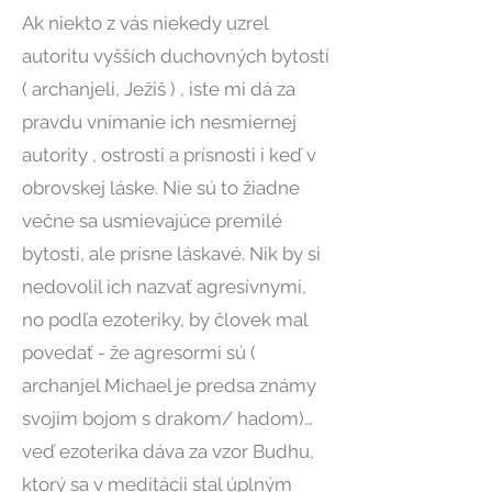
Ak niekto z vás niekedy uzrel
autoritu vyšších duchovných bytostí
( archanjeli, Ježiš ) , iste mi dá za
pravdu vnímanie ich nesmiernej
autority , ostrosti a prísnosti i keď v
obrovskej láske. Nie sú to žiadne
večne sa usmievajúce premilé
bytosti, ale prísne láskavé. Nik by si
nedovolil ich nazvať agresívnymi,
no podľa ezoteriky, by človek mal
povedať - že agresormi sú (
archanjel Michael je predsa známy
svojim bojom s drakom/ hadom)…
veď ezoterika dáva za vzor Budhu,
ktorý sa v meditácii stal úplným