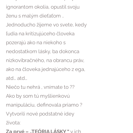
ignorantom okolia, opustil svoju
ženu s malým dieťaťom ..
Jednoducho žijeme vo svete, kedy
ľudia na kritizujúceho človeka
pozerajú ako na niekoho s
nedostatkom lásky, ba dokonca
nízkovibračného, na obrancu práv,
ako na človeka jednajúceho z ega,
atd… atd…
Niečo tu nehrá , vnímate to ??
Ako by som tú myšlienkovú
manipuláciu, definovala priamo ?
Vytvorili nové podstatné idey
života:
Za prvé – „TEÓRIA LÁSKY “
v ich