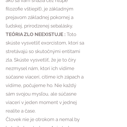
ako sa vám snažia cez hlúpe
filozofie vštiepiť), je základným
prejavom základnej pokornej a
ľudskej, prirodzenej sebalásky.
TEÓRIA ZLO NEEXISTUJE :
Toto
skúste vysvetliť exorcistom, ktorí sa
stretávajú so skutočnými entitami
zla. Skúste vysvetliť, že je to číry
nezmysel nám, ktorí ich vidíme
súčasne viacerí, cítime ich zápach a
vidíme, počujeme ho. Nie každý
sám svojou mysľou, ale súčasne
viacerí v jeden moment v jednej
realite a čase.
Človek nie je otrokom a nemal by