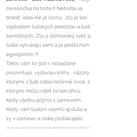
čerešnička na torte !! Netreba sa
brániť, lebo nie je čomu , zlo je len
výplodom ľudských predstáv a ľudí
samotných . Zlo a démonský svet si
ľudia vytvárajú sami a je podľa nich
egregorom !!!
Takto vám to 300 r. nebadane
prezentujú, vydávajú knihy , názory,
ktorými z ľudí robia nečinné ovce, s
ktorými môžu robiť čo len chcú,
kedy všetko prijmú s úsmevom.
Kedy vám ľuďom vezmú aj dušu a
vy v úsmeve a láske poďakujete.
—————————————————---
----------------------------------------