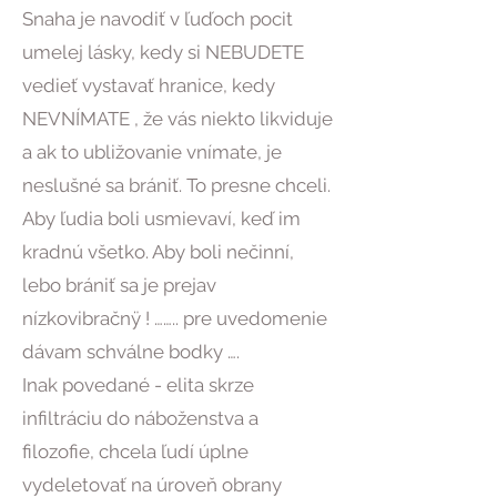
Snaha je navodiť v ľuďoch pocit
umelej lásky, kedy si NEBUDETE
vedieť vystavať hranice, kedy
NEVNÍMATE , že vás niekto likviduje
a ak to ubližovanie vnímate, je
neslušné sa brániť. To presne chceli.
Aby ľudia boli usmievaví, keď im
kradnú všetko. Aby boli nečinní,
lebo brániť sa je prejav
nízkovibračnÿ ! …….. pre uvedomenie
dávam schválne bodky ….
Inak povedané - elita skrze
infiltráciu do náboženstva a
filozofie, chcela ľudí úplne
vydeletovať na úroveň obrany