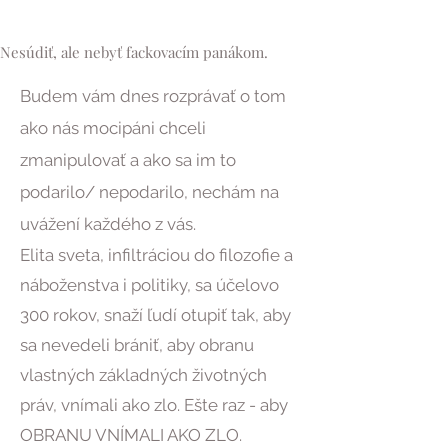
Nesúdiť, ale nebyť fackovacím panákom.
Budem vám dnes rozprávať o tom
ako nás mocipáni chceli
zmanipulovať a ako sa im to
podarilo/ nepodarilo, nechám na
uvážení každého z vás.
Elita sveta, infiltráciou do filozofie a
náboženstva i politiky, sa účelovo
300 rokov, snaží ľudí otupiť tak, aby
sa nevedeli brániť, aby obranu
vlastných základných životných
práv, vnímali ako zlo. Ešte raz - aby
OBRANU VNÍMALI AKO ZLO.