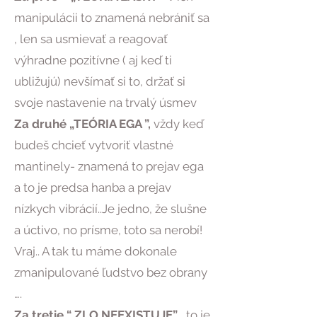
manipulácii to znamená nebrániť sa
, len sa usmievať a reagovať
výhradne pozitívne ( aj keď ti
ubližujú) nevšímať si to, držať si
svoje nastavenie na trvalý úsmev
Za druhé „TEÓRIA EGA ”,
vždy keď
budeš chcieť vytvoriť vlastné
mantinely- znamená to prejav ega
a to je predsa hanba a prejav
nízkych vibrácií..Je jedno, že slušne
a úctivo, no prísme, toto sa nerobí!
Vraj.. A tak tu máme dokonale
zmanipulované ľudstvo bez obrany
….
Za tretie “ ZLO NEEXISTUJE”
, to je