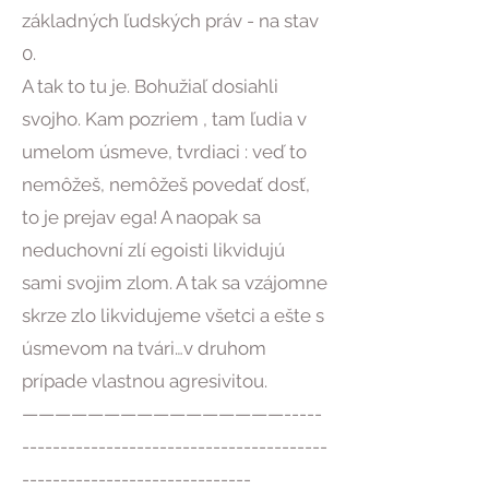
základných ľudských práv - na stav
0.
A tak to tu je. Bohužiaľ dosiahli
svojho. Kam pozriem , tam ľudia v
umelom úsmeve, tvrdiaci : veď to
nemôžeš, nemôžeš povedať dosť,
to je prejav ega! A naopak sa
neduchovní zlí egoisti likvidujú
sami svojim zlom. A tak sa vzájomne
skrze zlo likvidujeme všetci a ešte s
úsmevom na tvári…v druhom
prípade vlastnou agresivitou.
————————————————-----
----------------------------------------
------------------------------