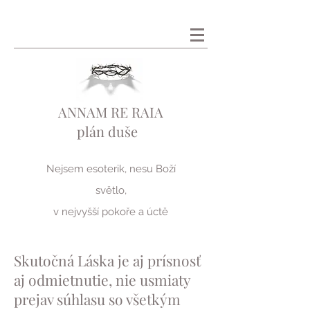
​ANNAM
RE RAIA
plán duše
Nejsem esoterik, nesu Boží
světlo,
v nejvyšší pokoře a úctě
Skutočná Láska je aj prísnosť
aj odmietnutie, nie usmiaty
prejav súhlasu so všetkým